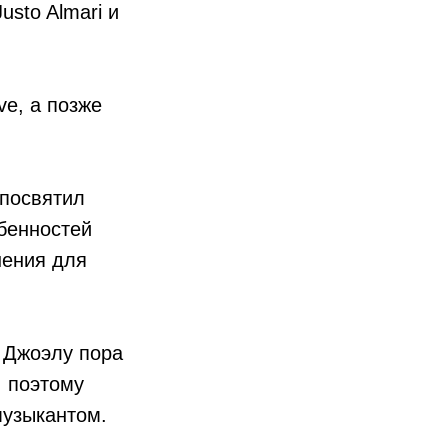
Justo Almari и
e, а позже
 посвятил
бенностей
нения для
, Джоэлу пора
, поэтому
музыкантом.